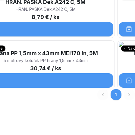
HRAN. PÁSKA Dek.A242 C, 5M
HRAN. PÁSKA Dek.A242 C, 5M
8,79 €
/ ks
te
Na 
ana PP 1,5mm x 43mm MEi170 In, 5M
5 metrový kotúčik PP hrany 1,5mm x 43mm
30,74 €
/ ks
1