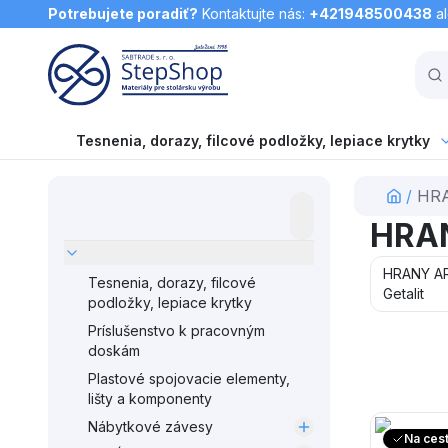
Potrebujete poradiť?
Kontaktujte nás:
+421948500438
a
Tesnenia, dorazy, filcové podložky, lepiace krytky
/
HR
HRA
HRANY AR
Tesnenia, dorazy, filcové
Getalit
podložky, lepiace krytky
Príslušenstvo k pracovným
doskám
Plastové spojovacie elementy,
lišty a komponenty
Nábytkové závesy
Na ces