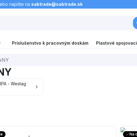
lebo napíšte na
sabtrade@sabtrade.sk
Príslušenstvo k pracovným doskám
Plastové spojovaci
ANY
NY
PA - Westag
te
Na 