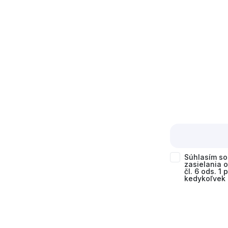
Súhlasím s
zasielania 
čl. 6 ods. 1
kedykoľvek 