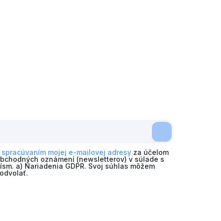
o
spracúvaním mojej e-mailovej adresy
za účelom
obchodných oznámení (newsletterov) v súlade s
 písm. a) Nariadenia GDPR. Svoj súhlas môžem
odvolať.