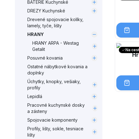
BATÉRIE Kuchynské
DREZY Kuchynské
Drevené spojovacie kolíky,
lamely, tyče, lišty
HRANY
HRANY ARPA - Westag
Getalit
Na ces
Hr
Posuvné kovania
Ostatné nábytkové kovania a
doplnky
Úchytky, knopky, vešiaky,
profily
Lepidlá
Pracovné kuchynské dosky
a zásteny
Spojovacie komponenty
Profily, lišty, sokle, tesniace
lišty