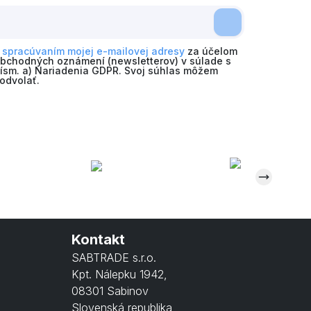
o
spracúvaním mojej e-mailovej adresy
za účelom
obchodných oznámení (newsletterov) v súlade s
 písm. a) Nariadenia GDPR. Svoj súhlas môžem
odvolať.
Kontakt
SABTRADE s.r.o.
Kpt. Nálepku 1942
,
08301 Sabinov
Slovenská republika