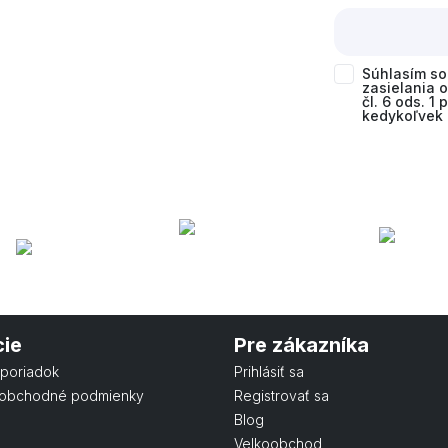
Súhlasím s
zasielania 
čl. 6 ods. 1
kedykoľvek 
cie
Pre zákazníka
poriadok
Prihlásiť sa
obchodné podmienky
Registrovať sa
Blog
Velkoobchod