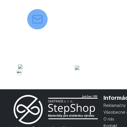
Informá
Reklamačný 
Všeobecné 
O nás
Kontakt